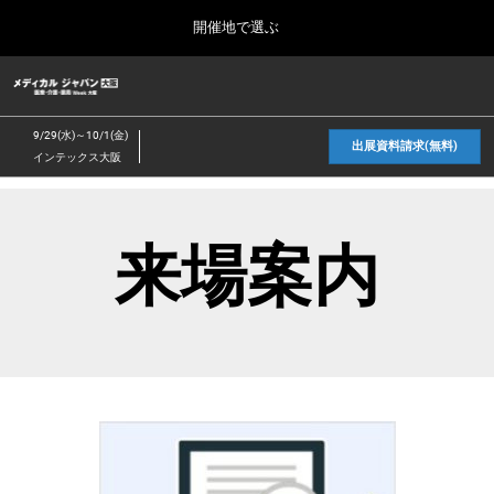
Press
ス
開催地で選ぶ
Escape
キ
to
ッ
close
ホーム
グ
プ
the
ロ
2026年10月07日
し
ー
menu.
幕張メッセ / Makuhari Messe, Japan
9/29(水)～10/1(金)
バ
出展資料請求(無料)
て
インテックス大阪
ル
進
ナ
2026年10月_東京展TOP
ビ
む
2026年10月07日
ゲ
幕張メッセ / Makuhari Messe, Japan
ー
来場案内
シ
ョ
2027年9月_大阪展TOP
ン
2027年09月29日
を
インテックス大阪/INTEX Osaka
折
り
た
た
む