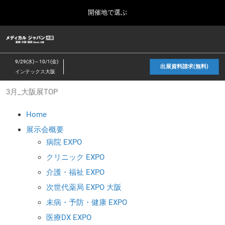
Press
ス
開催地で選ぶ
Escape
キ
to
ッ
close
ホーム
グ
プ
the
ロ
2026年10月07日
し
ー
menu.
幕張メッセ / Makuhari Messe, Japan
9/29(水)～10/1(金)
バ
出展資料請求(無料)
て
インテックス大阪
ル
進
ナ
2026年10月_東京展TOP
3月_大阪展TOP
ビ
む
2026年10月07日
ゲ
幕張メッセ / Makuhari Messe, Japan
ー
Home
シ
ョ
展示会概要
2027年9月_大阪展TOP
ン
病院 EXPO
2027年09月29日
を
インテックス大阪/INTEX Osaka
折
クリニック EXPO
り
介護・福祉 EXPO
た
た
次世代薬局 EXPO 大阪
む
未病・予防・健康 EXPO
医療DX EXPO