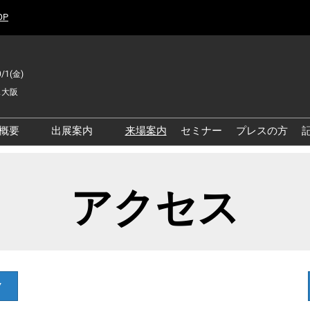
OP
/1(金)
ス大阪
概要
出展案内
来場案内
セミナー
プレスの方
院 EXPO
出展成果事例
リニック EXPO
アクセス
護・福祉 EXPO
世代薬局 EXPO
病・予防・健康 EXPO
療DX EXPO
▼
診・人間ドックEXPO