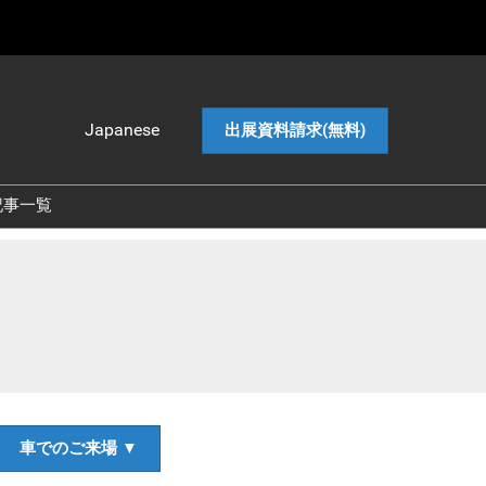
Japanese
出展資料請求(無料)
Japanese
English
記事一覧
中文
Korean (Naver
Blog)
車でのご来場 ▼