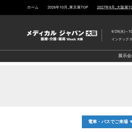
Press
ス
ホーム
2026年10月_東京展TOP
2027年9月_大阪展T
Escape
キ
to
ッ
close
プ
the
9/29(水)～10
し
menu.
インテック
て
進
む
展示会
病
ク
介
次
未
医
電車・バスでご来場 
健