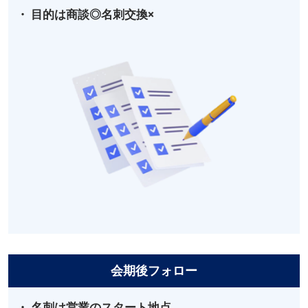
・ 目的は商談◎名刺交換×
会期後フォロー
・ 名刺は営業のスタート地点