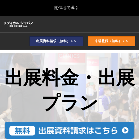
Press
ス
開催地で選ぶ
Escape
キ
to
ッ
close
ホーム
グ
プ
the
ロ
2026年10月07日
し
ー
menu.
幕張メッセ / Makuhari Messe, Japan
バ
出展資料請求（無料）＞＞
来場登録（無料）＞＞
て
ル
進
ナ
2026年10月_東京展TOP
ビ
む
2026年10月07日
ゲ
幕張メッセ / Makuhari Messe, Japan
ー
出展料金・出展
シ
ョ
2027年9月_大阪展TOP
ン
2027年09月29日
を
インテックス大阪/INTEX Osaka
プラン
折
り
た
た
む