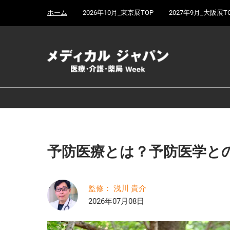
Press
ス
ホーム
2026年10月_東京展TOP
2027年9月_大阪展T
Escape
キ
to
ッ
close
プ
the
し
menu.
て
進
む
予防医療とは？予防医学と
監修： 浅川 貴介
2026年07月08日