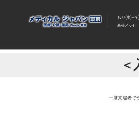
ス
キ
10/7(水)～9
ッ
幕張メッセ
プ
し
て
進
む
＜
一度来場者で