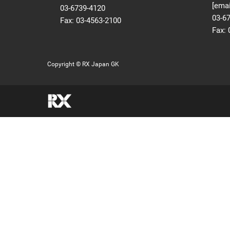
[emai
03-6739-4120
03-6
Fax: 03-4563-2100
Fax: 
Copyright © RX Japan GK