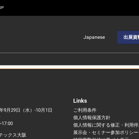
OP
Japanese
出展資
Japanese
English
中文
Korean (Naver
Blog)
Links
7年9月29日（水）-10月1日
ご利用条件
）
個人情報保護方針
-17:00
個人情報に関する修正・利用停
展示会・セミナー参加ポリシー
テックス大阪