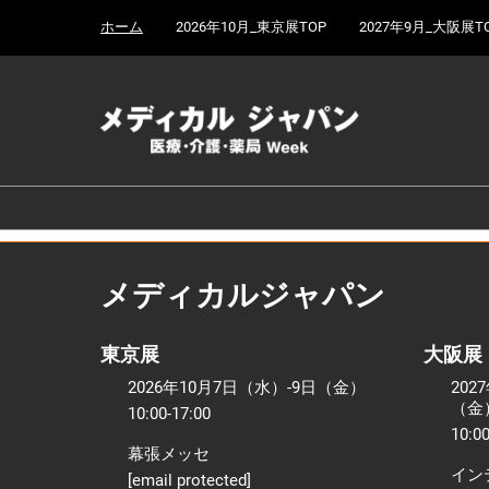
Press
ス
ホーム
2026年10月_東京展TOP
2027年9月_大阪展T
Escape
キ
to
ッ
close
プ
the
し
menu.
て
進
む
メディカルジャパン
東京展
大阪展
2026年10月7日（水）-9日（金）
202
（金
10:00-17:00
10:00
幕張メッセ
イン
[email protected]