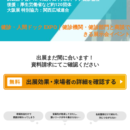
後援：厚生労働省など約120団体
大阪展 特別協力：関西広域連合
健診・人間ドック EXPO｜健診機関・健診部門と商談で
きる展示会イベント
出展まだ間に合います！
資料請求にてご確認ください