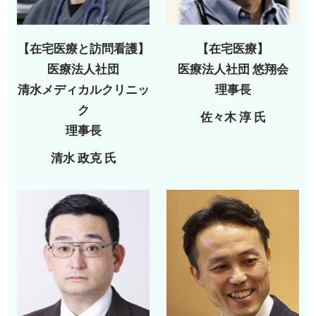
【在宅医療と訪問看護】
【在宅医療】
医療法人社団
医療法人社団 悠翔会
清水メディカルクリニッ
理事長
ク
佐々木 淳 氏
理事長
清水 政克 氏