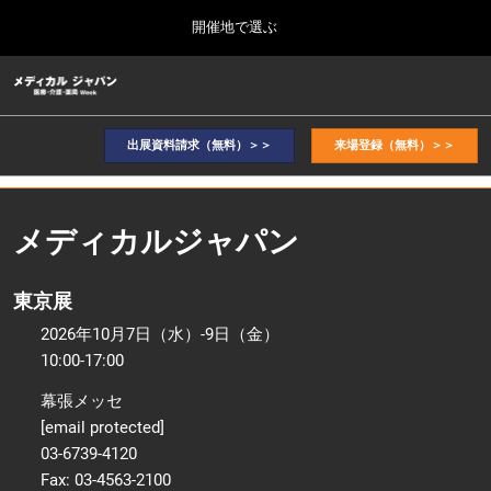
Press
ス
開催地で選ぶ
Escape
キ
to
ッ
close
ホーム
グ
プ
the
ロ
2026年10月07日
し
ー
menu.
幕張メッセ / Makuhari Messe, Japan
バ
出展資料請求（無料）＞＞
来場登録（無料）＞＞
て
ル
進
ナ
2026年10月_東京展TOP
ビ
む
2026年10月07日
ゲ
幕張メッセ / Makuhari Messe, Japan
メディカルジャパン
ー
シ
ョ
2027年9月_大阪展TOP
東京展
ン
2027年09月29日
を
インテックス大阪/INTEX Osaka
2026年10月7日（水）-9日（金）
折
り
10:00-17:00
た
た
幕張メッセ
む
[email protected]
03-6739-4120
Fax: 03-4563-2100