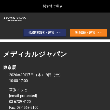
Press
ス
開催地で選ぶ
Escape
キ
to
ッ
close
ホーム
グ
プ
the
ロ
2026年10月07日
し
ー
menu.
幕張メッセ / Makuhari Messe, Japan
バ
出展資料請求（無料）＞＞
来場登録（無料）＞＞
て
ル
進
ナ
2026年10月_東京展TOP
ビ
む
2026年10月07日
ゲ
幕張メッセ / Makuhari Messe, Japan
メディカルジャパン
ー
シ
ョ
2027年9月_大阪展TOP
東京展
ン
2027年09月29日
を
インテックス大阪/INTEX Osaka
2026年10月7日（水）-9日（金）
折
り
10:00-17:00
た
た
幕張メッセ
む
[email protected]
03-6739-4120
Fax: 03-4563-2100