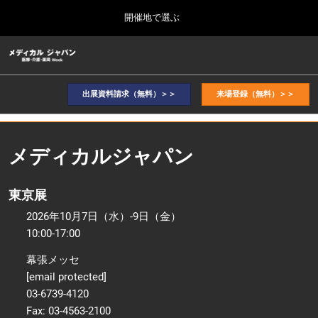
Press
ス
開催地で選ぶ
Escape
キ
to
ッ
close
ホーム
グ
プ
the
ロ
2026年10月07日
し
ー
menu.
幕張メッセ / Makuhari Messe, Japan
バ
出展資料請求（無料）＞＞
来場登録（無料）＞＞
て
ル
進
ナ
2026年10月_東京展TOP
ビ
む
2026年10月07日
ゲ
幕張メッセ / Makuhari Messe, Japan
メディカルジャパン
ー
シ
ョ
2027年9月_大阪展TOP
東京展
ン
2027年09月29日
を
インテックス大阪/INTEX Osaka
2026年10月7日（水）-9日（金）
折
り
10:00-17:00
た
た
幕張メッセ
む
[email protected]
03-6739-4120
Fax: 03-4563-2100